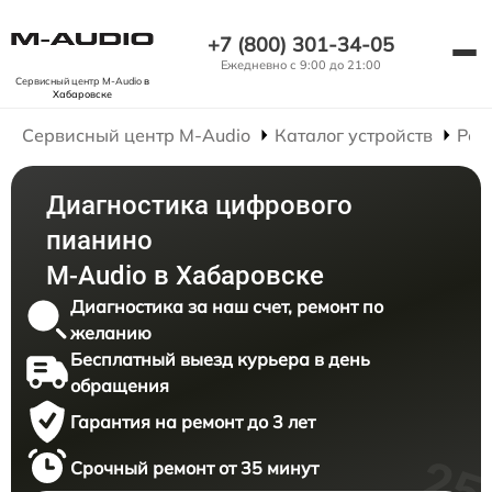
+7 (800) 301-34-05
Ежедневно с 9:00 до 21:00
Сервисный центр M-Audio
в
Хабаровске
Сервисный центр M-Audio
Каталог устройств
Рем
Диагностика цифрового
пианино
M-Audio в Хабаровске
Диагностика за наш счет, ремонт по
желанию
Бесплатный выезд курьера в день
обращения
Гарантия на ремонт до 3 лет
Срочный ремонт от 35 минут