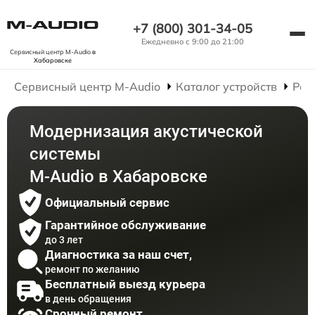
+7 (800) 301-34-05
Ежедневно с 9:00 до 21:00
Сервисный центр M-Audio
в
Хабаровске
Сервисный центр M-Audio
Каталог устройств
Рем
Модернизация акустической
системы
M-Audio в Хабаровске
Официальный сервис
Гарантийное обслуживание
до 3 лет
Диагностика за наш счет,
ремонт по желанию
Бесплатный выезд курьера
в день обращения
Срочный ремонт